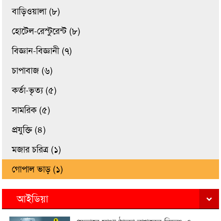
বাড়িওয়ালা (৮)
হোটেল-রেস্টুরেন্ট (৮)
বিজ্ঞান-বিজ্ঞানী (৭)
চাপাবাজ (৬)
কর্তা-ভৃত্য (৫)
সামরিক (৫)
প্রযুক্তি (৪)
মজার চরিত্র (১)
গোপাল ভাড় (১)
আইডিয়া