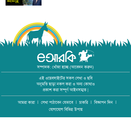
সম্পাদক: খোঁজা হচ্ছে (আবেদন করুন)
এই ওয়েবসাইটের সকল লেখা ও ছবি
অনুমতি ছাড়া নকল করা ও অন্য কোথাও
প্রকাশ করা সম্পূর্ণ আইনসম্মত |
আমরা কারা
লেখা পাঠাবেন যেভাবে
চাকরি
বিজ্ঞাপন দিন
যোগাযোগ বিভিন্ন উপায়