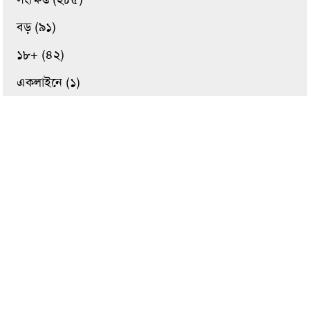
বড় (৯১)
১৮+ (৪২)
একলাইনে (১)