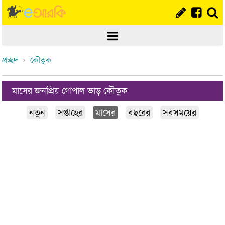
প্রচ্ছদ
কৌতুক
মাসের জনপ্রিয় গোপাল ভাড় কৌতুক
নতুন
সপ্তাহের
মাসের
বছরের
সবসময়ের