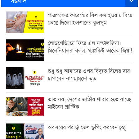
সঙবাদ
পাত্রপক্ষের কারেন্টের বিল কম হওয়ায় বিয়ে
ভেঙে দিলো গুলশানের কুলসুম
লোডশেডিংয়ে ফিরে এল নস্টালজিয়া।
মিলেনিয়ালরা বলল, থ্যাংকিউ তারেক জিয়া!
শুধু শুধু আমাদের ওপর বিদ্যুত বিলের দায়
চাপাবেন না: মামদো ভূত
ভাত নয়, দেশের জাতীয় খাবার হতে যাচ্ছে
মাইক্রো প্লাস্টিক
অবসরের পর ট্র্যাভেল ভ্লগিং করবেন চুপ্পু