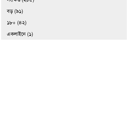
বড় (৯১)
১৮+ (৪২)
একলাইনে (১)