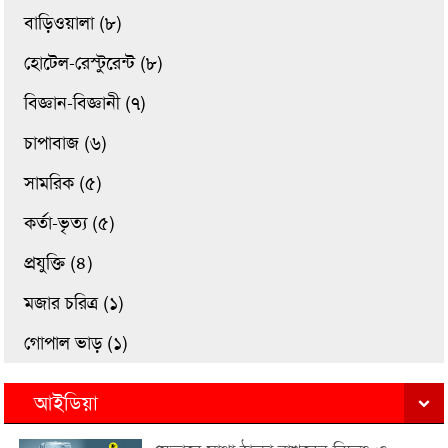
বাড়িওয়ালা (৮)
হোটেল-রেস্টুরেন্ট (৮)
বিজ্ঞান-বিজ্ঞানী (৭)
চাপাবাজ (৬)
সামরিক (৫)
কর্তা-ভৃত্য (৫)
প্রযুক্তি (৪)
মজার চরিত্র (১)
গোপাল ভাড় (১)
আইডিয়া