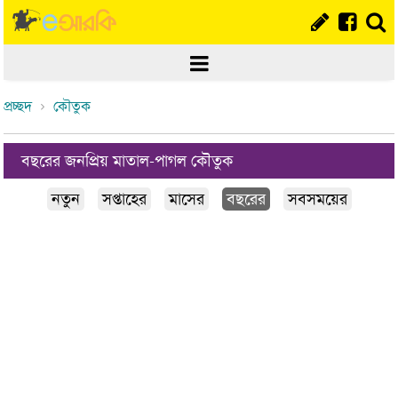
প্রচ্ছদ
কৌতুক
বছরের জনপ্রিয় মাতাল-পাগল কৌতুক
নতুন
সপ্তাহের
মাসের
বছরের
সবসময়ের