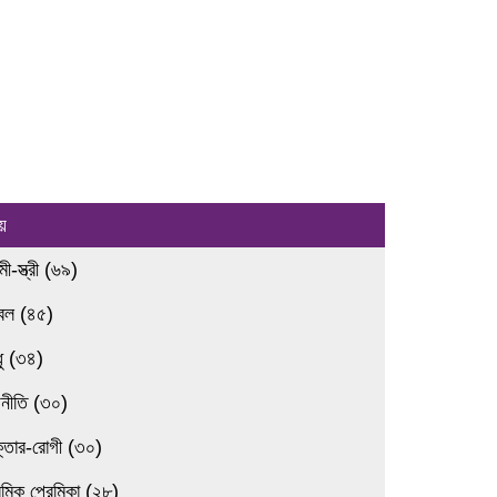
য়
ামী-স্ত্রী (৬৯)
রবল (৪৫)
ধু (৩৪)
জনীতি (৩০)
ক্তার-রোগী (৩০)
েমিক প্রেমিকা (২৮)