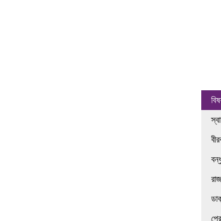
বিষ
স্ব
বী
বন্
রা
ডা
প্র