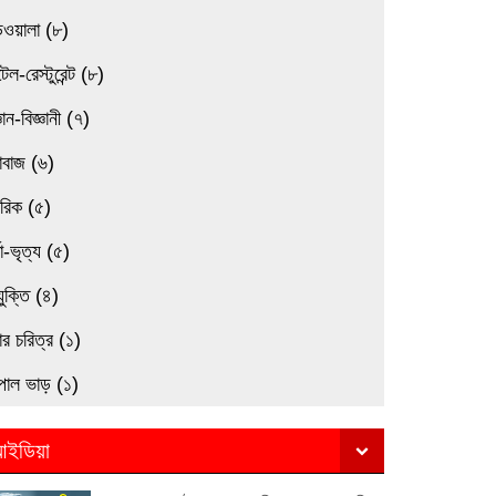
িওয়ালা (৮)
েল-রেস্টুরেন্ট (৮)
্ঞান-বিজ্ঞানী (৭)
াবাজ (৬)
মরিক (৫)
তা-ভৃত্য (৫)
যুক্তি (৪)
র চরিত্র (১)
পাল ভাড় (১)
ইডিয়া