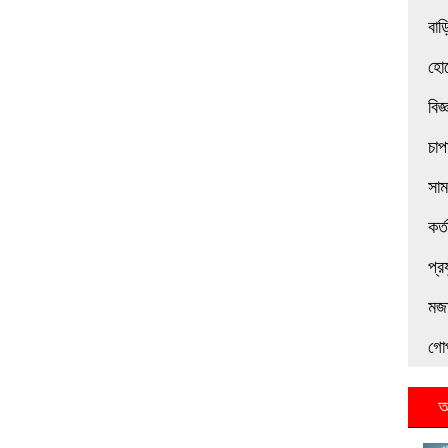
বাড়
হোট
বিজ
চাপ
সা
কর্
প্র
মজা
গো
আ