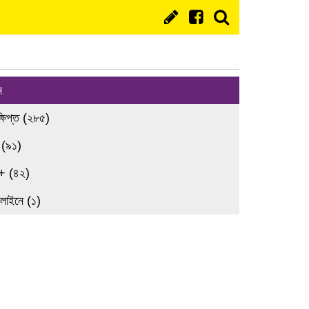
ন
্ষিপ্ত (২৮৫)
 (৯১)
+ (৪২)
লাইনে (১)