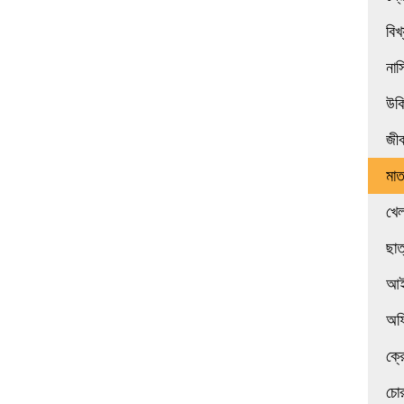
বিখ
নাস
উক
জী
মা
খেল
ছাত
আই
অফ
ক্র
চোর