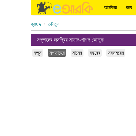
আইডিয়া
রম্য
প্রচ্ছদ
কৌতুক
সপ্তাহের জনপ্রিয় মাতাল-পাগল কৌতুক
নতুন
সপ্তাহের
মাসের
বছরের
সবসময়ের