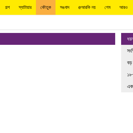
গল্প
স্যাটায়ার
কৌতুক
সঙবাদ
eআরকি নয়
গেম
আরও
ধর
সংক
বড়
১৮
এক