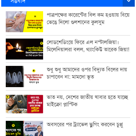
সঙবাদ
পাত্রপক্ষের কারেন্টের বিল কম হওয়ায় বিয়ে
ভেঙে দিলো গুলশানের কুলসুম
লোডশেডিংয়ে ফিরে এল নস্টালজিয়া।
মিলেনিয়ালরা বলল, থ্যাংকিউ তারেক জিয়া!
শুধু শুধু আমাদের ওপর বিদ্যুত বিলের দায়
চাপাবেন না: মামদো ভূত
ভাত নয়, দেশের জাতীয় খাবার হতে যাচ্ছে
মাইক্রো প্লাস্টিক
অবসরের পর ট্র্যাভেল ভ্লগিং করবেন চুপ্পু