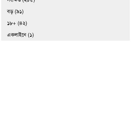
বড় (৯১)
১৮+ (৪২)
একলাইনে (১)