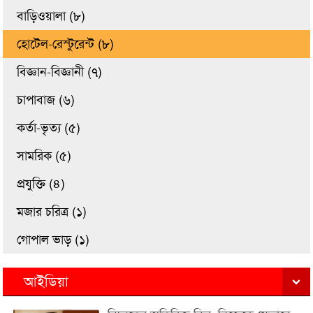
বাড়িওয়ালা (৮)
হোটেল-রেস্টুরেন্ট (৮)
বিজ্ঞান-বিজ্ঞানী (৭)
চাপাবাজ (৬)
কর্তা-ভৃত্য (৫)
সামরিক (৫)
প্রযুক্তি (৪)
মজার চরিত্র (১)
গোপাল ভাড় (১)
আইডিয়া