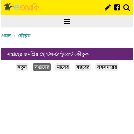
প্রচ্ছদ
কৌতুক
সপ্তাহের জনপ্রিয় হোটেল-রেস্টুরেন্ট কৌতুক
নতুন
সপ্তাহের
মাসের
বছরের
সবসময়ের