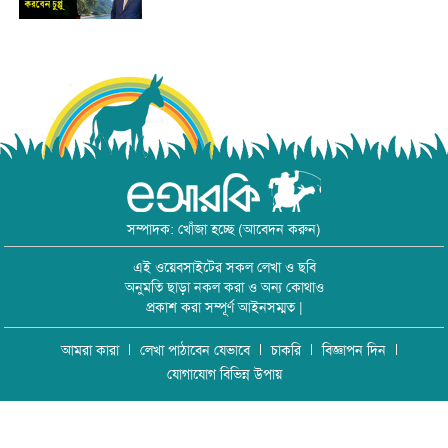
সম্পাদক: খোঁজা হচ্ছে (আবেদন করুন)
এই ওয়েবসাইটের সকল লেখা ও ছবি
অনুমতি ছাড়া নকল করা ও অন্য কোথাও
প্রকাশ করা সম্পূর্ণ আইনসম্মত |
আমরা কারা
লেখা পাঠাবেন যেভাবে
চাকরি
বিজ্ঞাপন দিন
যোগাযোগ বিভিন্ন উপায়