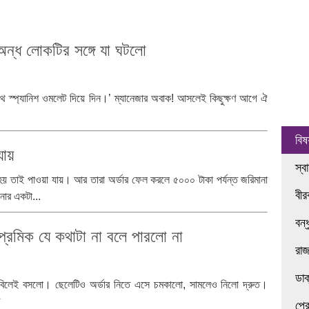
রা অন্ধ লোকটির সঙ্গে যা ঘটলো
সাথে স্প্যানিশ ওমলেট দিয়ে দিন।’ ম্যানেজার অবাক! আসলেই কিছুক্ষণ আগে ঐ
বিষ
যায়
স্ব
 হয় তাই পাওয়া যায়। আর তারা অর্ডার ফেল করলে ৫০০০ টাকা পর্যন্ত জরিমানা
বী
নার একটা...
বন্
 প্রেমিক যে কথাটা না বলে পারলো না
রা
ডা
 টেবিলেই বসলো। ছেলেটিও অর্ডার নিতে এসে চমকালো, সামলেও নিলো দ্রুত।
প্র