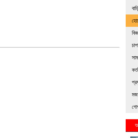
বাড়
হোট
বিজ
চাপ
সা
কর্
প্র
মজা
গো
আ