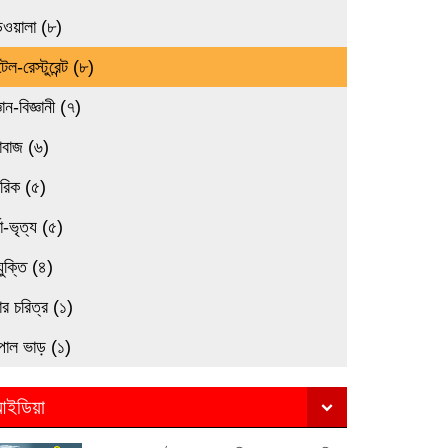
িওয়ালা (৮)
েল-রেস্টুরেন্ট (৮)
্ঞান-বিজ্ঞানী (৭)
াবাজ (৬)
মরিক (৫)
তা-ভৃত্য (৫)
যুক্তি (৪)
র চরিত্র (১)
পাল ভাড় (১)
ইডিয়া