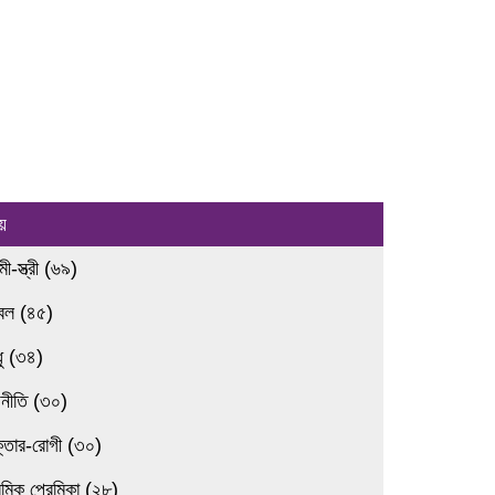
য়
ামী-স্ত্রী (৬৯)
রবল (৪৫)
ধু (৩৪)
জনীতি (৩০)
ক্তার-রোগী (৩০)
েমিক প্রেমিকা (২৮)