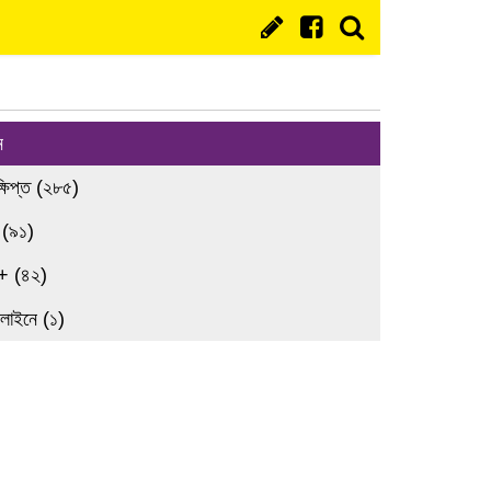
ন
্ষিপ্ত (২৮৫)
 (৯১)
+ (৪২)
লাইনে (১)