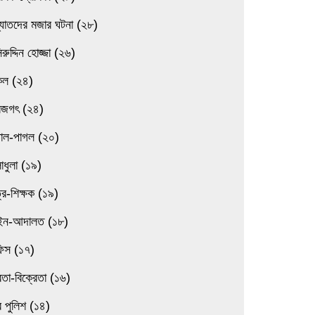
্যাতদের মজার ঘটনা (২৮)
িরুদ্দিন হোজ্জা (২৬)
িল (২৪)
বজগৎ (২৪)
তাল-পাগল (২০)
াধুলা (১৯)
্র-শিক্ষক (১৯)
ন-আদালত (১৮)
িস (১৭)
েতা-বিক্রেতা (১৬)
 পুলিশ (১৪)