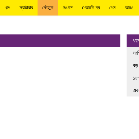
গল্প
স্যাটায়ার
কৌতুক
সঙবাদ
eআরকি নয়
গেম
আরও
ধর
সংক
বড়
১৮
এক