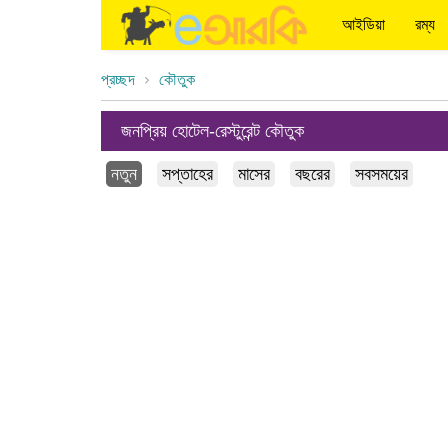
আইডিয়া
রম্য
প্রচ্ছদ
কৌতুক
জনপ্রিয় হোটেল-রেস্টুরেন্ট কৌতুক
নতুন
সপ্তাহের
মাসের
বছরের
সবসময়ের