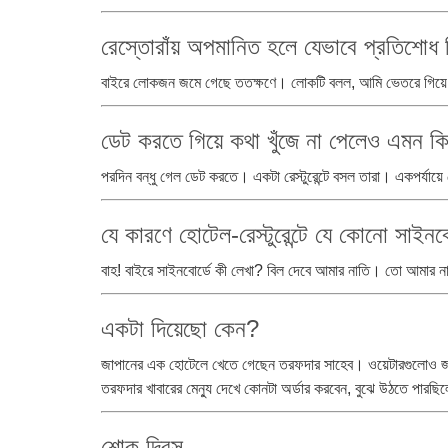
রেস্তোরাঁয় অপমানিত হলে যেভাবে প্রতিশোধ 
বাইরে লোকজন জমে গেছে ততক্ষণে। লোকটি বলল, আমি ভেতরে গিয়ে 
ডেট করতে গিয়ে কথা খুঁজে না পেলেও এমন কি
পরদিন বন্ধু গেল ডেট করতে। একটা রেস্টুরেন্টে বসল তারা। একপর্যায়
যে কারণে হোটেল-রেস্টুরেন্টে যে কোনো সাইনব
বাহ! বাইরে সাইনবোর্ডে কী লেখা? বিল দেবে আমার নাতি। তো আমার ন
একটা দিয়েছো কেন?
জাপানের এক হোটেলে খেতে গেছেন তরফদার সাহেব। ওয়েটারগুলোও জা
তরফদার খাবারের মেন্যু দেখে কোনটা অর্ডার করবেন, বুঝে উঠতে পারছি
শোক দিবস