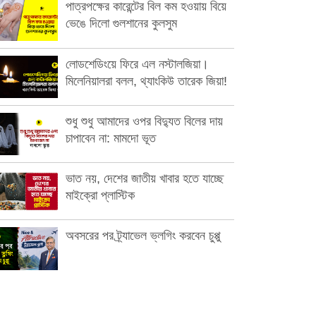
পাত্রপক্ষের কারেন্টের বিল কম হওয়ায় বিয়ে
ভেঙে দিলো গুলশানের কুলসুম
লোডশেডিংয়ে ফিরে এল নস্টালজিয়া।
মিলেনিয়ালরা বলল, থ্যাংকিউ তারেক জিয়া!
শুধু শুধু আমাদের ওপর বিদ্যুত বিলের দায়
চাপাবেন না: মামদো ভূত
ভাত নয়, দেশের জাতীয় খাবার হতে যাচ্ছে
মাইক্রো প্লাস্টিক
অবসরের পর ট্র্যাভেল ভ্লগিং করবেন চুপ্পু