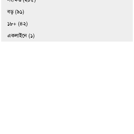
বড় (৯১)
১৮+ (৪২)
একলাইনে (১)