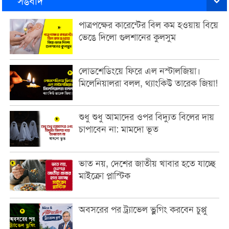
সঙবাদ
পাত্রপক্ষের কারেন্টের বিল কম হওয়ায় বিয়ে
ভেঙে দিলো গুলশানের কুলসুম
লোডশেডিংয়ে ফিরে এল নস্টালজিয়া।
মিলেনিয়ালরা বলল, থ্যাংকিউ তারেক জিয়া!
শুধু শুধু আমাদের ওপর বিদ্যুত বিলের দায়
চাপাবেন না: মামদো ভূত
ভাত নয়, দেশের জাতীয় খাবার হতে যাচ্ছে
মাইক্রো প্লাস্টিক
অবসরের পর ট্র্যাভেল ভ্লগিং করবেন চুপ্পু