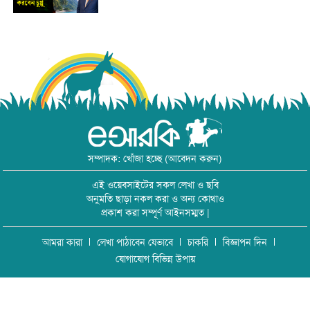
সম্পাদক: খোঁজা হচ্ছে (আবেদন করুন)
এই ওয়েবসাইটের সকল লেখা ও ছবি
অনুমতি ছাড়া নকল করা ও অন্য কোথাও
প্রকাশ করা সম্পূর্ণ আইনসম্মত |
আমরা কারা
লেখা পাঠাবেন যেভাবে
চাকরি
বিজ্ঞাপন দিন
যোগাযোগ বিভিন্ন উপায়