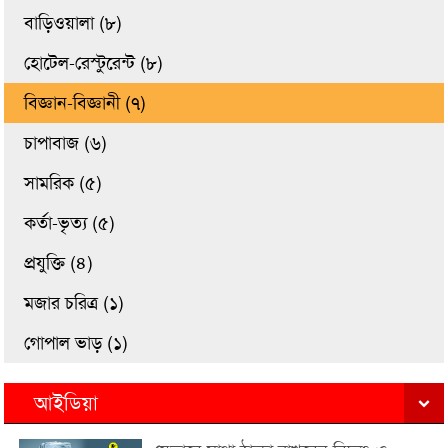
বাড়িওয়ালা (৮)
হোটেল-রেস্টুরেন্ট (৮)
বিজ্ঞান-বিজ্ঞানী (৭)
চাপাবাজ (৬)
সামরিক (৫)
কর্তা-ভৃত্য (৫)
প্রযুক্তি (৪)
মজার চরিত্র (১)
গোপাল ভাড় (১)
আইডিয়া