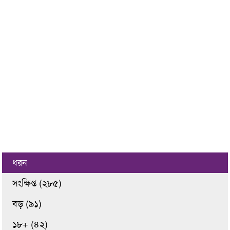
ধরন
সংক্ষিপ্ত (২৮৫)
বড় (৯১)
১৮+ (৪২)