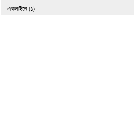
একলাইনে (১)