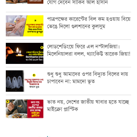
যোগ দেবেন সাকিব আল হাসান
পাত্রপক্ষের কারেন্টের বিল কম হওয়ায় বিয়ে
ভেঙে দিলো গুলশানের কুলসুম
লোডশেডিংয়ে ফিরে এল নস্টালজিয়া।
মিলেনিয়ালরা বলল, থ্যাংকিউ তারেক জিয়া!
শুধু শুধু আমাদের ওপর বিদ্যুত বিলের দায়
চাপাবেন না: মামদো ভূত
ভাত নয়, দেশের জাতীয় খাবার হতে যাচ্ছে
মাইক্রো প্লাস্টিক