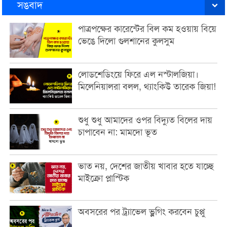
সঙবাদ
পাত্রপক্ষের কারেন্টের বিল কম হওয়ায় বিয়ে
ভেঙে দিলো গুলশানের কুলসুম
লোডশেডিংয়ে ফিরে এল নস্টালজিয়া।
মিলেনিয়ালরা বলল, থ্যাংকিউ তারেক জিয়া!
শুধু শুধু আমাদের ওপর বিদ্যুত বিলের দায়
চাপাবেন না: মামদো ভূত
ভাত নয়, দেশের জাতীয় খাবার হতে যাচ্ছে
মাইক্রো প্লাস্টিক
অবসরের পর ট্র্যাভেল ভ্লগিং করবেন চুপ্পু