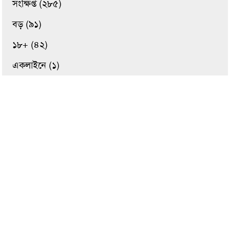
সংক্ষিপ্ত (২৮৫)
বড় (৯১)
১৮+ (৪২)
একলাইনে (১)