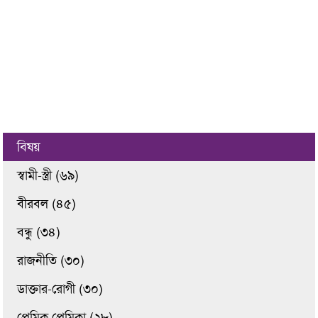
বিষয়
স্বামী-স্ত্রী (৬৯)
বীরবল (৪৫)
বন্ধু (৩৪)
রাজনীতি (৩০)
ডাক্তার-রোগী (৩০)
প্রেমিক প্রেমিকা (২৮)