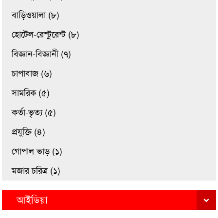
বাড়িওয়ালা (৮)
হোটেল-রেস্টুরেন্ট (৮)
বিজ্ঞান-বিজ্ঞানী (৭)
চাপাবাজ (৬)
সামরিক (৫)
কর্তা-ভৃত্য (৫)
প্রযুক্তি (৪)
গোপাল ভাড় (১)
মজার চরিত্র (১)
আইডিয়া