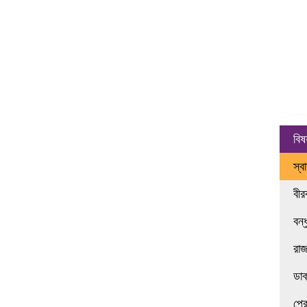
বিষ
স্ব
বী
বন্
রা
ডা
প্র