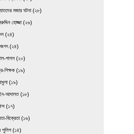
্যাতদের মজার ঘটনা (২৮)
িরুদ্দিন হোজ্জা (২৬)
িল (২৪)
বজগৎ (২৪)
তাল-পাগল (২০)
্র-শিক্ষক (১৯)
াধুলা (১৯)
ন-আদালত (১৮)
িস (১৭)
েতা-বিক্রেতা (১৬)
 পুলিশ (১৪)