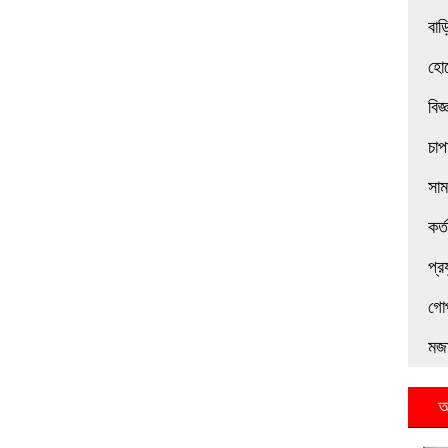
বাড়
হোট
বিজ
চাপ
সা
কর্
প্র
গো
মজা
আ