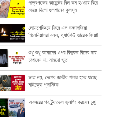
পাত্রপক্ষের কারেন্টের বিল কম হওয়ায় বিয়ে
ভেঙে দিলো গুলশানের কুলসুম
লোডশেডিংয়ে ফিরে এল নস্টালজিয়া।
মিলেনিয়ালরা বলল, থ্যাংকিউ তারেক জিয়া!
শুধু শুধু আমাদের ওপর বিদ্যুত বিলের দায়
চাপাবেন না: মামদো ভূত
ভাত নয়, দেশের জাতীয় খাবার হতে যাচ্ছে
মাইক্রো প্লাস্টিক
অবসরের পর ট্র্যাভেল ভ্লগিং করবেন চুপ্পু