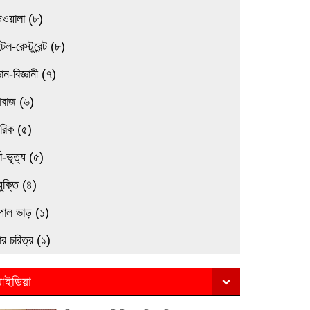
িওয়ালা (৮)
েল-রেস্টুরেন্ট (৮)
্ঞান-বিজ্ঞানী (৭)
াবাজ (৬)
মরিক (৫)
তা-ভৃত্য (৫)
যুক্তি (৪)
পাল ভাড় (১)
র চরিত্র (১)
ইডিয়া