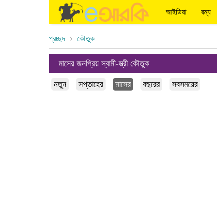
আইডিয়া
রম্য
প্রচ্ছদ
কৌতুক
মাসের জনপ্রিয় স্বামী-স্ত্রী কৌতুক
নতুন
সপ্তাহের
মাসের
বছরের
সবসময়ের