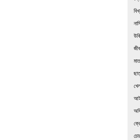
বিখ
নাস
উক
জী
মা
ছাত
খেল
আই
অফ
ক্র
চোর