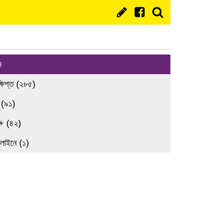
ন
্ষিপ্ত (২৮৫)
 (৯১)
+ (৪২)
লাইনে (১)