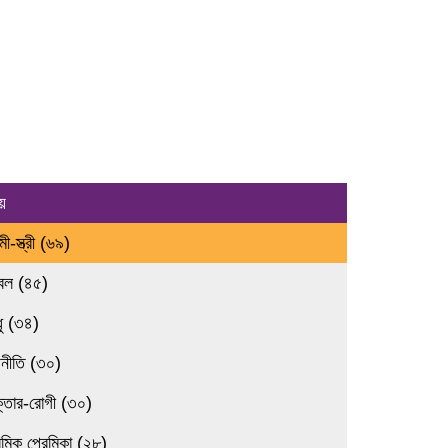
য়
ামী-স্ত্রী (৬৯)
রবল (৪৫)
ধু (৩৪)
জনীতি (৩০)
ক্তার-রোগী (৩০)
েমিক প্রেমিকা (২৮)