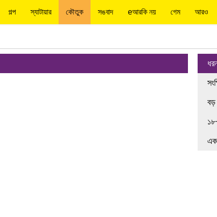
গল্প
স্যাটায়ার
কৌতুক
সঙবাদ
eআরকি নয়
গেম
আরও
ধর
সংক
বড়
১৮
এক