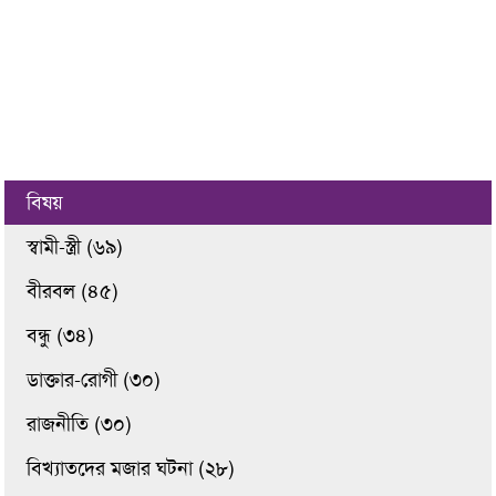
বিষয়
স্বামী-স্ত্রী (৬৯)
বীরবল (৪৫)
বন্ধু (৩৪)
ডাক্তার-রোগী (৩০)
রাজনীতি (৩০)
বিখ্যাতদের মজার ঘটনা (২৮)