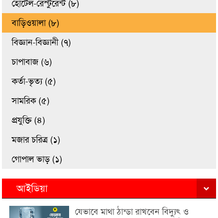
হোটেল-রেস্টুরেন্ট (৮)
বাড়িওয়ালা (৮)
বিজ্ঞান-বিজ্ঞানী (৭)
চাপাবাজ (৬)
কর্তা-ভৃত্য (৫)
সামরিক (৫)
প্রযুক্তি (৪)
মজার চরিত্র (১)
গোপাল ভাড় (১)
আইডিয়া
যেভাবে মাথা ঠান্ডা রাখবেন বিদ্যুৎ ও