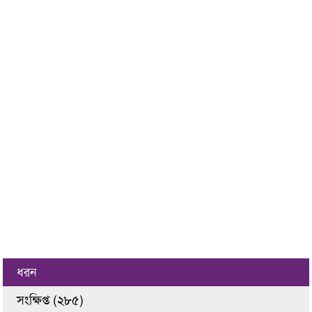
ধরন
সংক্ষিপ্ত (২৮৫)