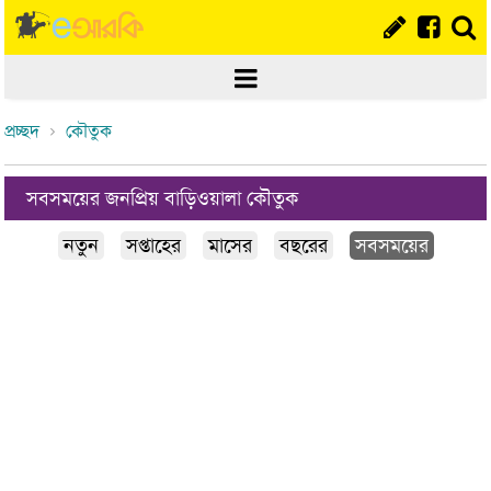
প্রচ্ছদ
কৌতুক
সবসময়ের জনপ্রিয় বাড়িওয়ালা কৌতুক
নতুন
সপ্তাহের
মাসের
বছরের
সবসময়ের