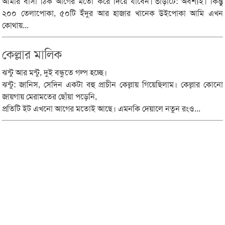
আমার বাসা ঠিক আগের মতো করে দিয়ে যাবেন।’ভাড়াটে: অবশ্যই। কিন্তু
২০০ তেলাপোকা, ৫০টি ইঁদুর আর হাজার খানেক উইপোকা আমি এখন
কোথায়...
কেল্লার মালিক
ঝন্টু আর মন্টু, দুই বন্ধুতে গল্প হচ্ছে।
ঝন্টু: জানিস, সেদিন একটা বহু প্রাচীন কেল্লায় গিয়েছিলাম। কেল্লার কোনো
জায়গায় মেরামতের ছোঁয়া পড়েনি,
প্রতিটি ইট এখনো আগের মতোই আছে। এমনকি দেয়ালে নতুন রংও...