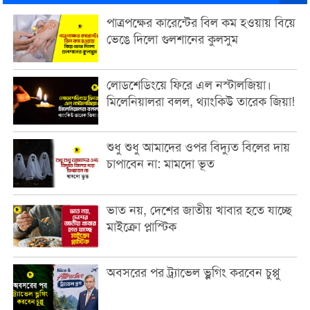
পাত্রপক্ষের কারেন্টের বিল কম হওয়ায় বিয়ে
ভেঙে দিলো গুলশানের কুলসুম
লোডশেডিংয়ে ফিরে এল নস্টালজিয়া।
মিলেনিয়ালরা বলল, থ্যাংকিউ তারেক জিয়া!
শুধু শুধু আমাদের ওপর বিদ্যুত বিলের দায়
চাপাবেন না: মামদো ভূত
ভাত নয়, দেশের জাতীয় খাবার হতে যাচ্ছে
মাইক্রো প্লাস্টিক
অবসরের পর ট্র্যাভেল ভ্লগিং করবেন চুপ্পু