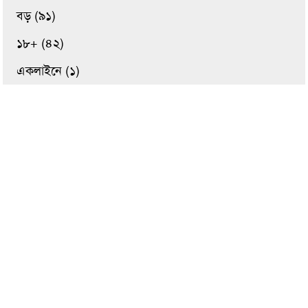
বড় (৯১)
১৮+ (৪২)
একলাইনে (১)