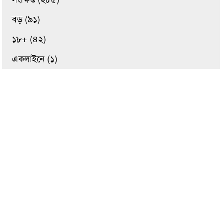
বড় (৯১)
১৮+ (৪২)
একলাইনে (১)