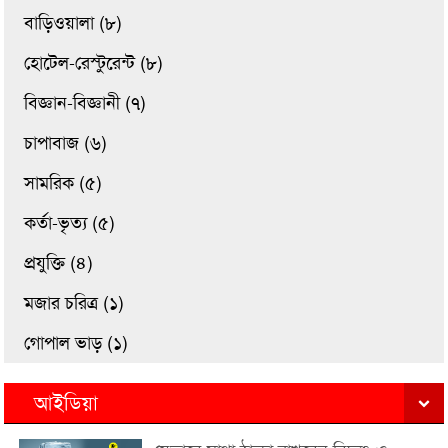
বাড়িওয়ালা (৮)
হোটেল-রেস্টুরেন্ট (৮)
বিজ্ঞান-বিজ্ঞানী (৭)
চাপাবাজ (৬)
সামরিক (৫)
কর্তা-ভৃত্য (৫)
প্রযুক্তি (৪)
মজার চরিত্র (১)
গোপাল ভাড় (১)
আইডিয়া