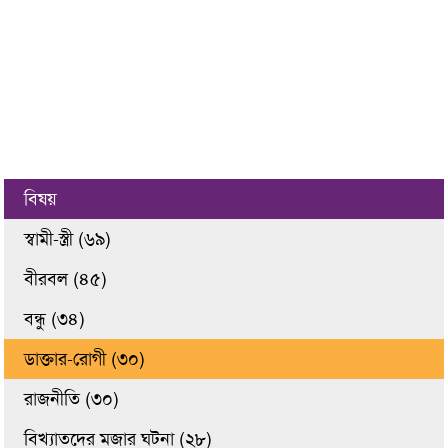
বিষয়
স্বামী-স্ত্রী (৬৯)
বীরবল (৪৫)
বন্ধু (৩৪)
ডাক্তার-রোগী (৩০)
রাজনীতি (৩০)
বিখ্যাতদের মজার ঘটনা (২৮)