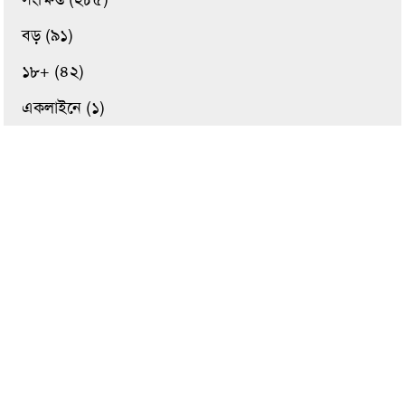
বড় (৯১)
১৮+ (৪২)
একলাইনে (১)