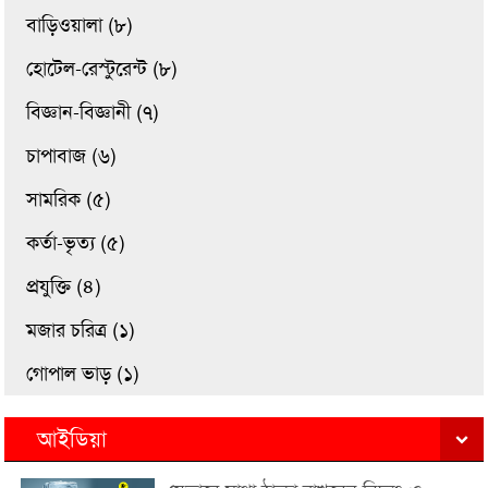
বাড়িওয়ালা (৮)
হোটেল-রেস্টুরেন্ট (৮)
বিজ্ঞান-বিজ্ঞানী (৭)
চাপাবাজ (৬)
সামরিক (৫)
কর্তা-ভৃত্য (৫)
প্রযুক্তি (৪)
মজার চরিত্র (১)
গোপাল ভাড় (১)
আইডিয়া