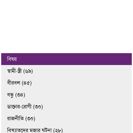
বিষয়
স্বামী-স্ত্রী (৬৯)
বীরবল (৪৫)
বন্ধু (৩৪)
ডাক্তার-রোগী (৩০)
রাজনীতি (৩০)
বিখ্যাতদের মজার ঘটনা (২৮)