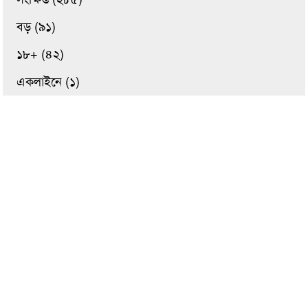
বড় (৯১)
১৮+ (৪২)
একলাইনে (১)