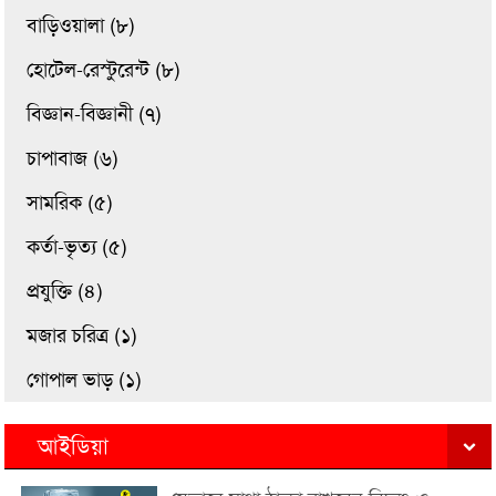
বাড়িওয়ালা (৮)
হোটেল-রেস্টুরেন্ট (৮)
বিজ্ঞান-বিজ্ঞানী (৭)
চাপাবাজ (৬)
সামরিক (৫)
কর্তা-ভৃত্য (৫)
প্রযুক্তি (৪)
মজার চরিত্র (১)
গোপাল ভাড় (১)
আইডিয়া