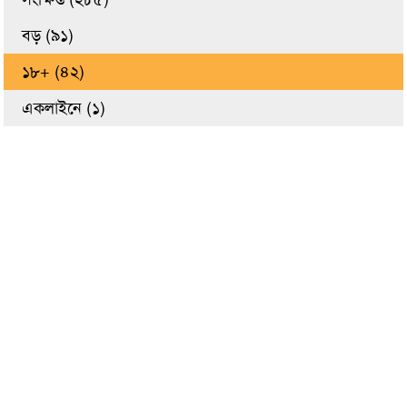
বড় (৯১)
১৮+ (৪২)
একলাইনে (১)