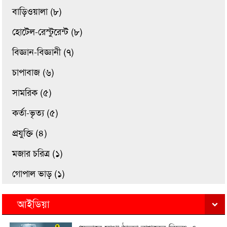
বাড়িওয়ালা (৮)
হোটেল-রেস্টুরেন্ট (৮)
বিজ্ঞান-বিজ্ঞানী (৭)
চাপাবাজ (৬)
সামরিক (৫)
কর্তা-ভৃত্য (৫)
প্রযুক্তি (৪)
মজার চরিত্র (১)
গোপাল ভাড় (১)
আইডিয়া