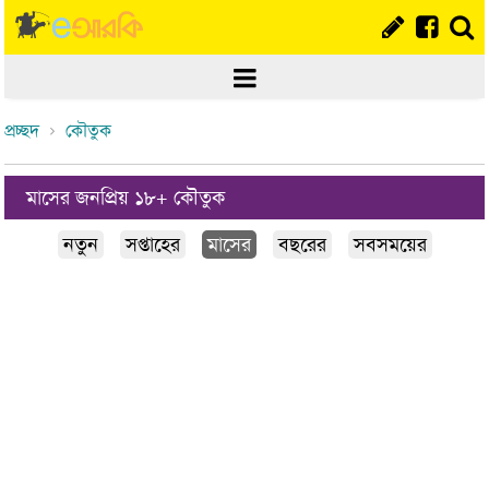
প্রচ্ছদ
কৌতুক
মাসের জনপ্রিয় ১৮+ কৌতুক
নতুন
সপ্তাহের
মাসের
বছরের
সবসময়ের